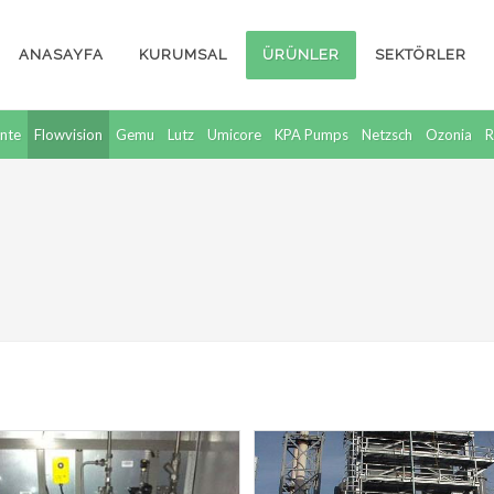
ANASAYFA
KURUMSAL
ÜRÜNLER
SEKTÖRLER
nte
Flowvision
Gemu
Lutz
Umicore
KPA Pumps
Netzsch
Ozonia
R