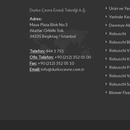
Ürün ve Ye
Durko Çevre Enerji Tekniği A.Ş.
Yerinde Keş
Adres:
Maya Plaza Blok No:3
Devreye Al
Akatlar Orkide Sok.
Robuschi
34335 Beşiktaş / İstanbul
Robuschi B
Robuschi Vi
Telefon:
444 3 755
Ofis Telefon:
+90 (212) 352 05 00
Robuschi Ka
Fax:
+90 (212) 352 05 10
Robuschi 
Email:
info@durkocevre.com.tr
Robuschi 
Robuschi Sa
Blower Fiyat