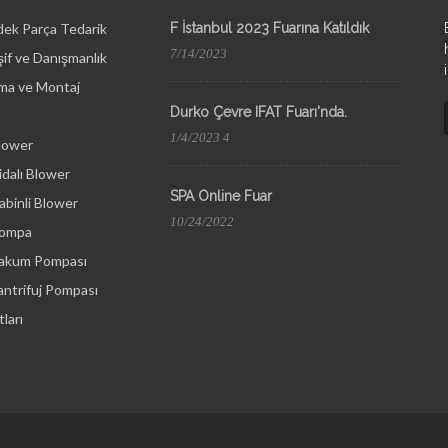
dek Parça Tedarik
F İstanbul 2023 Fuarına Katıldık
7/14/2023
if ve Danışmanlık
ma ve Montaj
Durko Çevre IFAT Fuarı'nda.
1/4/2023 4
lower
dalı Blower
SPA Online Fuar
binli Blower
10/24/2022
Pompa
Vakum Pompası
ntrifuj Pompası
ları