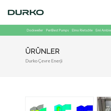
Dockweiler
PeriBest Pumps
Elmo Rietschle
Emi Ambie
Supratec
Dickow
ÜRÜNLER
Durko Çevre Enerji