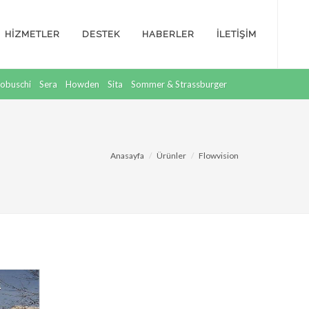
HİZMETLER
DESTEK
HABERLER
İLETİŞİM
obuschi
Sera
Howden
Sita
Sommer & Strassburger
Anasayfa
Ürünler
Flowvision