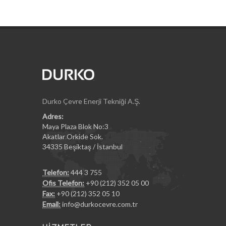
Durko Çevre Enerji Tekniği A.Ş.
Adres:
Maya Plaza Blok No:3
Akatlar Orkide Sok.
34335 Beşiktaş / İstanbul
Telefon:
444 3 755
Ofis Telefon:
+90 (212) 352 05 00
Fax:
+90 (212) 352 05 10
Email:
info@durkocevre.com.tr