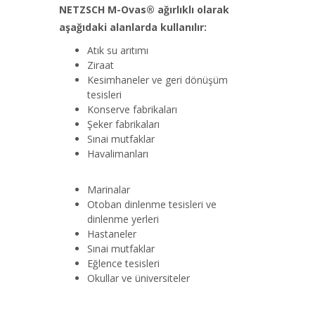
NETZSCH M-Ovas® ağırlıklı olarak
aşağıdaki alanlarda kullanılır:
Atık su arıtımı
Ziraat
Kesimhaneler ve geri dönüşüm
tesisleri
Konserve fabrikaları
Şeker fabrikaları
Sınai mutfaklar
Havalimanları
Marinalar
Otoban dinlenme tesisleri ve
dinlenme yerleri
Hastaneler
Sınai mutfaklar
Eğlence tesisleri
Okullar ve üniversiteler