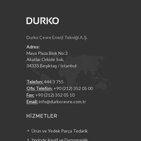
Durko Çevre Enerji Tekniği A.Ş.
Adres:
Maya Plaza Blok No:3
Akatlar Orkide Sok.
34335 Beşiktaş / İstanbul
Telefon:
444 3 755
Ofis Telefon:
+90 (212) 352 05 00
Fax:
+90 (212) 352 05 10
Email:
info@durkocevre.com.tr
HİZMETLER
Ürün ve Yedek Parça Tedarik
Yerinde Keşif ve Danışmanlık