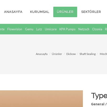
ANASAYFA
KURUMSAL
ÜRÜNLER
SEKTÖRLER
nte
Flowvision
Gemu
Lutz
Umicore
KPA Pumps
Netzsch
Ozonia
R
Anasayfa
Ürünler
Dickow
Shaft Sealing
Mecha
Type
General 