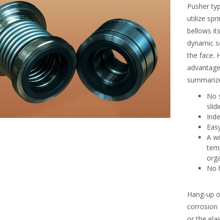
Pusher ty
utilize sp
bellows it
dynamic se
the face. 
advantage
summarize
No s
slid
Inde
Eas
A wi
temp
org
No 
Hang-up of
corrosion 
or the ela