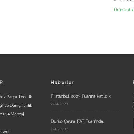
Ürün katalo
R
Haberler
dek Parça Tedarik
F İstanbul 2023 Fuarına Katıldık
7/14/2023
if ve Danışmanlık
ma ve Montaj
Durko Çevre IFAT Fuarı'nda.
1/4/2023 4
lower