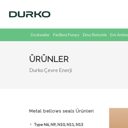
Dockweiler
PeriBest Pumps
Elmo Rietschle
Emi Ambie
Supratec
Dickow
ÜRÜNLER
Durko Çevre Enerji
Metal bellows seals Ürünleri
Type N6, N9, N10, N11, N13