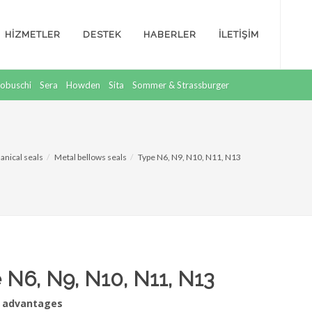
HİZMETLER
DESTEK
HABERLER
İLETİŞİM
obuschi
Sera
Howden
Sita
Sommer & Strassburger
nical seals
Metal bellows seals
Type N6, N9, N10, N11, N13
 N6, N9, N10, N11, N13
/ advantages