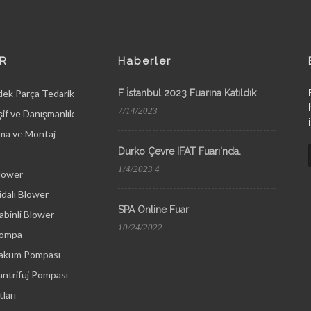
R
Haberler
dek Parça Tedarik
F İstanbul 2023 Fuarına Katıldık
7/14/2023
if ve Danışmanlık
ma ve Montaj
Durko Çevre IFAT Fuarı'nda.
1/4/2023 4
lower
dalı Blower
SPA Online Fuar
binli Blower
10/24/2022
Pompa
Vakum Pompası
ntrifuj Pompası
ları