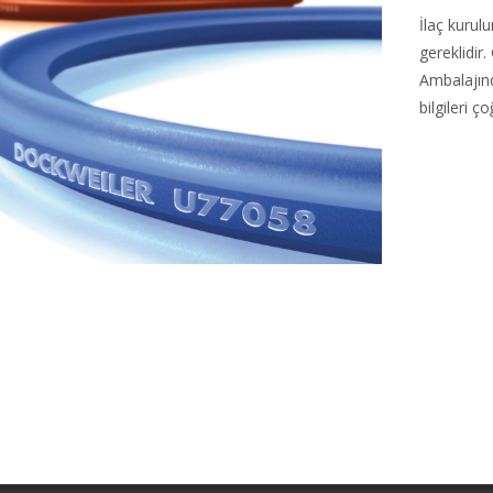
İlaç kurul
gereklidir
Ambalajınd
bilgileri ç