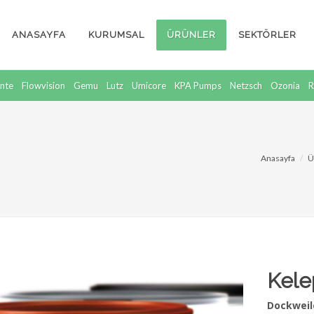
ANASAYFA
KURUMSAL
ÜRÜNLER
SEKTÖRLER
nte
Flowvision
Gemu
Lutz
Umicore
KPA Pumps
Netzsch
Ozonia
R
Anasayfa
Ü
Kele
Dockweile