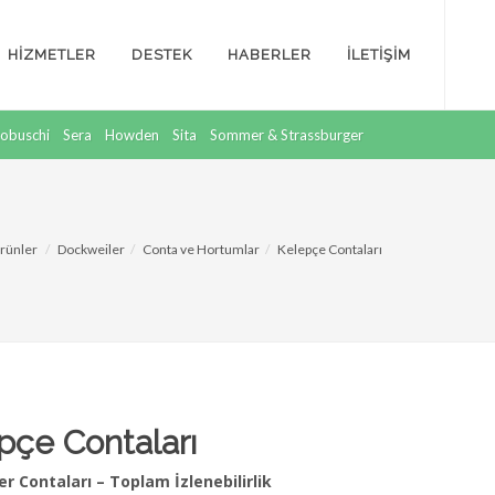
HİZMETLER
DESTEK
HABERLER
İLETİŞİM
obuschi
Sera
Howden
Sita
Sommer & Strassburger
rünler
Dockweiler
Conta ve Hortumlar
Kelepçe Contaları
pçe Contaları
r Contaları – Toplam İzlenebilirlik