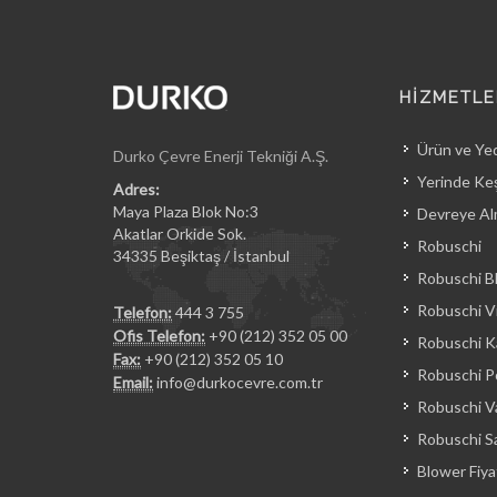
HİZMETLE
Ürün ve Ye
Durko Çevre Enerji Tekniği A.Ş.
Yerinde Keş
Adres:
Maya Plaza Blok No:3
Devreye Al
Akatlar Orkide Sok.
Robuschi
34335 Beşiktaş / İstanbul
Robuschi B
Robuschi Vi
Telefon:
444 3 755
Ofis Telefon:
+90 (212) 352 05 00
Robuschi Ka
Fax:
+90 (212) 352 05 10
Robuschi 
Email:
info@durkocevre.com.tr
Robuschi 
Robuschi Sa
Blower Fiyat