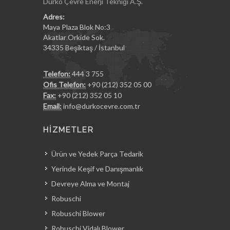
Durko Çevre Enerji Tekniği A.Ş.
Adres:
Maya Plaza Blok No:3
Akatlar Orkide Sok.
34335 Beşiktaş / İstanbul
Telefon:
444 3 755
Ofis Telefon:
+90 (212) 352 05 00
Fax:
+90 (212) 352 05 10
Email:
info@durkocevre.com.tr
HİZMETLER
Ürün ve Yedek Parça Tedarik
Yerinde Keşif ve Danışmanlık
Devreye Alma ve Montaj
Robuschi
Robuschi Blower
Robuschi Vidalı Blower