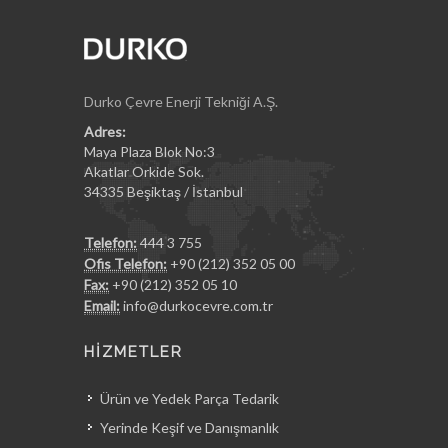
Durko Çevre Enerji Tekniği A.Ş.
Adres:
Maya Plaza Blok No:3
Akatlar Orkide Sok.
34335 Beşiktaş / İstanbul
Telefon:
444 3 755
Ofis Telefon:
+90 (212) 352 05 00
Fax:
+90 (212) 352 05 10
Email:
info@durkocevre.com.tr
HİZMETLER
Ürün ve Yedek Parça Tedarik
Yerinde Keşif ve Danışmanlık