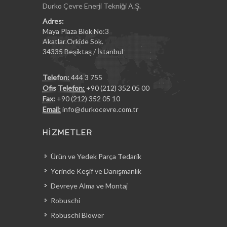
Durko Çevre Enerji Tekniği A.Ş.
Adres:
Maya Plaza Blok No:3
Akatlar Orkide Sok.
34335 Beşiktaş / İstanbul
Telefon:
444 3 755
Ofis Telefon:
+90 (212) 352 05 00
Fax:
+90 (212) 352 05 10
Email:
info@durkocevre.com.tr
HİZMETLER
Ürün ve Yedek Parça Tedarik
Yerinde Keşif ve Danışmanlık
Devreye Alma ve Montaj
Robuschi
Robuschi Blower