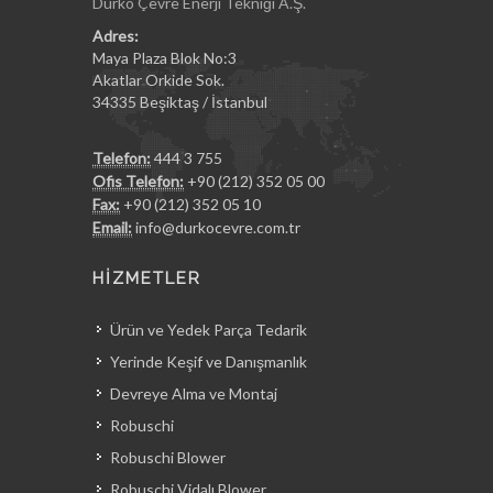
Durko Çevre Enerji Tekniği A.Ş.
Adres:
Maya Plaza Blok No:3
Akatlar Orkide Sok.
34335 Beşiktaş / İstanbul
Telefon:
444 3 755
Ofis Telefon:
+90 (212) 352 05 00
Fax:
+90 (212) 352 05 10
Email:
info@durkocevre.com.tr
HİZMETLER
Ürün ve Yedek Parça Tedarik
Yerinde Keşif ve Danışmanlık
Devreye Alma ve Montaj
Robuschi
Robuschi Blower
Robuschi Vidalı Blower