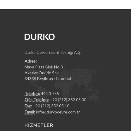
Durko Çevre Enerji Tekniği A.Ş.
Adres:
Maya Plaza Blok No:3
Akatlar Orkide Sok.
34335 Beşiktaş / İstanbul
Telefon:
444 3 755
Ofis Telefon:
+90 (212) 352 05 00
Fax:
+90 (212) 352 05 10
Email:
info@durkocevre.com.tr
HİZMETLER