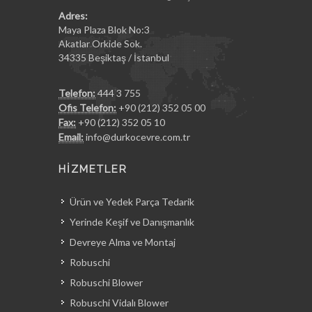
Adres:
Maya Plaza Blok No:3
Akatlar Orkide Sok.
34335 Beşiktaş / İstanbul
Telefon:
444 3 755
Ofis Telefon:
+90 (212) 352 05 00
Fax:
+90 (212) 352 05 10
Email:
info@durkocevre.com.tr
HİZMETLER
Ürün ve Yedek Parça Tedarik
Yerinde Keşif ve Danışmanlık
Devreye Alma ve Montaj
Robuschi
Robuschi Blower
Robuschi Vidalı Blower